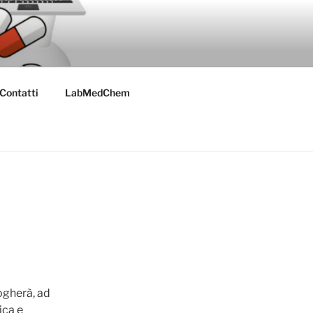
Contatti
LabMedChem
ogherà, ad
ica e