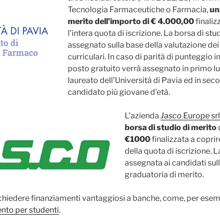
Tecnologia Farmaceutiche o Farmacia,
un
merito dell’importo di € 4.000,00
finaliz
l’intera quota di iscrizione. La borsa di stu
assegnato sulla base della valutazione dei 
curriculari. In caso di parità di punteggio i
posto gratuito verrà assegnato in primo l
laureato dell’Università di Pavia ed in sec
candidato più giovane d’età.
L’azienda
Jasco
Europe sr
borsa di studio
di merito
€1000
finalizzata a coprir
della quota di iscrizione. 
assegnata ai candidati sul
graduatoria di merito.
ichiedere finanziamenti vantaggiosi a banche, come, per esemp
mento per studenti
.