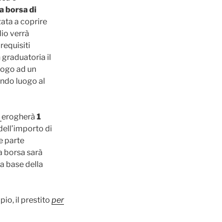
a borsa di
zata a coprire
dio verrà
requisiti
n graduatoria il
uogo ad un
ondo luogo al
l
erogherà
1
dell’importo di
e parte
La borsa sarà
la base della
io, il prestito
per