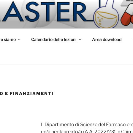
 PSF
e siamo
Calendario delle lezioni
Area download
IO E FINANZIAMENTI
Il Dipartimento di Scienze del Farmaco er
un/a neolaureato/a (A.A. 2022/23) in Chim