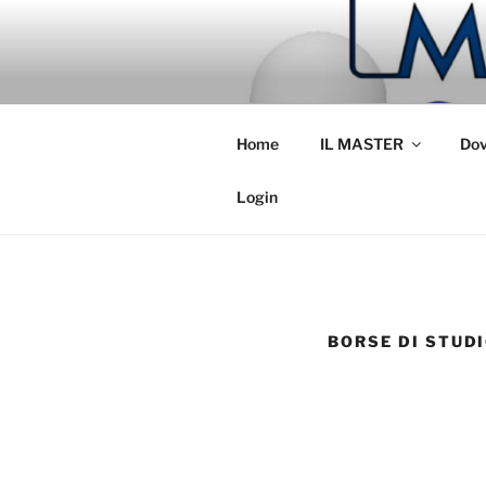
Salta
al
MASTER IN
contenuto
Home
IL MASTER
Dov
Login
BORSE DI STUD